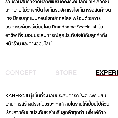
รวบรวมสินค้าจากหลายแบรนด์ดังระดับโลกมาให้เลือกชม
มากมาย ไม่ว่าจะเป็น ไอเท็มรุ่นฮิต แรร์ไอเท็ม หรือสินค้าวิน
เทจ มีครบทุกแบบตอบโจทย์ทุกสไตล์ พร้อมด้วยการ
บริการระดับพรีเมียมโดย Brandname Specialist มือ
อาชีพ ที่จะมอบประสบการณ์สุดประทับใจให้กับลูกค้าทั้ง
หน้าร้าน และทางออนไลน์
CONCEPT
STORE
EXPER
KANEKOJI มุ่งมั่นที่จะมอบประสบการณ์ระดับพรีเมียม
ผ่านการสร้างสรรค์บรรยากาศภายในร้านให้เปี่ยมไปด้วย
เรื่องราวอันน่าประทับใจสำหรับลูกค้าทุกท่าน ตั้งแต่ก้าว